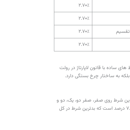
۲.۷۰٪
۲.۷۰٪
۲.۷۰٪
۲.۷۰٪
ج ۲.۷۰ درصد دارند. تنها استثناء، شرط های ساده با قانون لاپارتاژ در رولت
ارد، بلکه به ساختار چرخ بستگی دارد.
 فقط در رولت آمریکایی وجود دارد به نام شرط پنج خانه (Five Number Bet) یا گاهی Top Line. این شرط روی صفر، صفر دو، یک، دو و
سه قرار می گیرد. پرداختی آن ۶ به ۱ است. احتمال برد ۵ از ۳۸ یعنی ۱۳.۱۶ درصد. اما هاوس اج این شرط ۷.۸۹ درصد است که بدترین شرط در کل