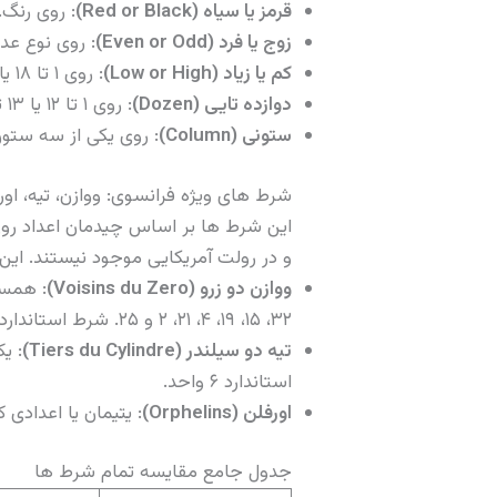
قرمز یا سیاه (Red or Black)
: روی رنگ. پرداختی ۱ به ۱. احتمال
زوج یا فرد (Even or Odd)
: روی نوع عدد. پرداختی ۱ به
کم یا زیاد (Low or High)
: روی ۱ تا ۱۸ یا ۱۹ تا ۳۶. پرداختی ۱ به ۱. احتمال ۴۸.۶۵ درصد.
دوازده تایی (Dozen)
: روی ۱ تا ۱۲ یا ۱۳ تا ۲۴ یا ۲۵ تا ۳۶. پرداختی ۲ به ۱. احتمال ۳۲.۴۳ درصد.
ستونی (Column)
: روی یکی از سه ستون عمودی جدول
شرط های ویژه فرانسوی: ووازن، تیه، اور
این شرط ها بر اساس چیدمان اعداد روی
و در رولت آمریکایی موجود نیستند. ای
ووازن دو زرو (Voisins du Zero)
۳۲، ۱۵، ۱۹، ۴، ۲۱، ۲ و ۲۵. شرط استاندارد آن ۹ واحد است.
تیه دو سیلندر (Tiers du Cylindre)
استاندارد ۶ واحد.
اورفلن (Orphelins)
: یتیمان یا اعدادی که در ووازن و تیه نیستند. ۸ عدد 
جدول جامع مقایسه تمام شرط ها