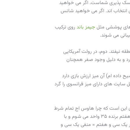
یسک پذیری شماست. اگر می خواهید
 انتخاب اند. اگر می خواهید شانس
ی های پوششی مثل
جیمز باند
روی ترکیب
بانی می شوند.
قه نیفتد. دوم، در رولت آمریکایی
رد و به دلیل وجود صفر همچنان
ح داده ام) آن میز ارزش بازی دارد
سایت های دارای میز فرانسوی را گرد
ن این است که چرا هاوس اج تمام شرط
ها در رولت اروپایی برابر است. در شرط مستقیم روی یک عدد، اگر ۱ واحد شرط ببندم: با احتمال یک سی و هفتم برنده ۳۵ واحد می شوم و با
و هفتم بازنده ۱ واحد. انتظار ریاضی = ۳۵ ضربدر یک سی و هفتم منهای ۳۶ ضربدر یک سی و هفتم = منفی یک سی و