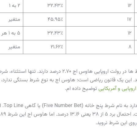
۱۲
۳۲.۴۳٪
۲ به ۱
۱۷
۴۵.۹۵٪
متغیر
۱۲
۳۲.۴۳٪
۵ به ۱ هر تقسیم
۸
۲۱.۶۲٪
متغیر
به ستون هاوس اج نگاه کنید. تمام شرط ها در رولت اروپایی هاوس ا
به ۱.۳۵ درصد می رسد. این یک قانون ریاضی است: هاوس اج به نوع شرط بستگی ند
روپایی و آمریکایی
توضیح داده ام.
یک شرط
وی این شرط نروید.