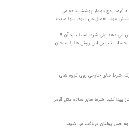
اد قرمز زوج دو بار پوشش داده می
شش موثر، اعمال می شود. تنها مزیت
اشتباه سوم، چسبیدن به یک شرط ویژه فرانسوی بدون درک ساختار آن. شرط ووازن دو زرو ۱۷ خانه را پوشش می دهد ولی شرط استاندارد آن ۹
ا حساب تمرینی این روش ها را امتحان
بزرگ. شرط های خارجی روی گروه های
تاژ پیدا کنید، شرط های ساده مثل قرمز