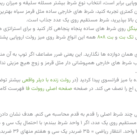
ایی برابر است، انتخاب نوع شرط بیشتر مسئله سلیقه و میزان ر
 کمتری تجربه کنید، شرط های خارجی ساده مثل قرمز سیاه بهترین
ان بالا بپذیرید، شرط مستقیم روی یک عدد جذاب است.
ینگل
روی شرط های ساده پنجاه پنجاهی کار کنید و برای استراتژ
ل
تک بت
و
بت ۸۰۸
همه این انواع شرط روی میز رولت اروپایی پشتی
 همان دوازده ها نگذارید. این یعنی ضرر مضاعف اگر توپ به آن منط
یب شرط های خارجی همپوشانی دار مثل قرمز و زوج هیچ مزیتی ندا
 با میز فرانسوی پیدا کردید (در
رولت زنده با دیلر واقعی
بیشتر توضی
 اج را نصف می کند. در صفحه
صفحه اصلی روولت فا
فهرست کامل 
ضی چند شرط اصلی را قدم به قدم محاسبه می کنم. هدف نشان داد
احتمال سی و شش سی 