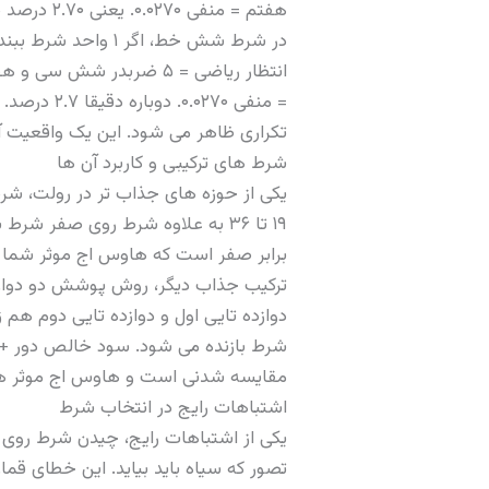
هفتم = منفی ۰.۰۲۷۰. یعنی ۲.۷۰ درصد ضرر در هر ۱ واحد شرط.
= منفی ۷۰
تکراری ظاهر می شود. این یک واقعیت آم
شرط های ترکیبی و کاربرد آن ها
یکی از حوزه های جذاب تر در رولت، شر
برابر صفر است که هاوس اج موثر شما ر
مقایسه شدنی است و هاوس اج موثر همان ۲.۷۰ درصد را
اشتباهات رایج در انتخاب شرط
تصور که سیاه باید بیاید. این خطای ق