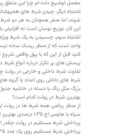
مفصل توضیح داده ام چرا این منطق ری
اشتباه دیگر، چیدن شرط های همپوشانی د
شوند، اما صفر همچنان به هر دو شرط 
این کار، توزیع نوسان است نه افزایش با
واحد است که از منظر ریسک ساده نیست.
کنید قبل از این که با پول واقعی شروع ک
پرسش های پر تکرار درباره انواع شرط د
تفاوت شرط داخلی و خارجی در رولت 
شرط های داخلی روی اعداد یا گروه های
بزرگ مثل رنگ یا دسته در حاشیه جدول ق
بهترین شرط در رولت کدام است؟
از منظر ریاضی همه شرط ها در رولت اروپا
سیاه با هاوس اج ۱.۳۵ درصدی بهترین انتخاب هستند.
پرداختی شرط مستقیم در رولت چقدر 
پرداختی شرط مستقیم روی یک عدد ۳۵ به ۱ است. یعنی اگر ۱ دلار شرط ببندید و برنده شوید، ۳۵ دلار به علاوه اصل پولتان دریافت می کنید.