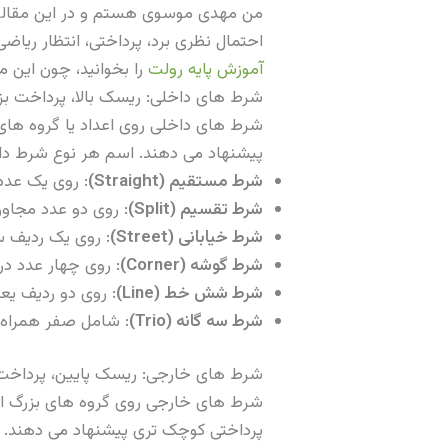
من مهدی موسوی هستم و در این مقاله ج
احتمال نظری برد، پرداختی، انتظار ریاضی به ازای هر ۱۰۰ واحد و توصیه عملی من را آورده ام. اگر تازه با رولت
آموزش پایه رولت
را بخوانید، چون این 
شرط های داخلی: ریسک بالا، پرداخت بز
شرط های داخلی روی اعداد یا گروه های ک
پیشنهاد می دهند. اسم هر نوع شرط داخل
شرط مستقیم (Straight)
: روی یک عدد منفرد. پرداختی ۳۵ به ۱.
شرط تقسیم (Split)
: روی دو عدد مجاور. پرداختی ۱۷ به ۱. احتمال بر
شرط خیابانی (Street)
: روی یک ردیف سه عددی. پرداخت
شرط گوشه (Corner)
: روی چهار عدد در گوشه. پرداختی 
شرط شش خط (Line)
: روی دو ردیف یعنی شش عدد. پ
شرط سه گانه (Trio)
: شامل صفر همراه دو عدد ۱ و ۲ یا ۲ و ۳.
شرط های خارجی: ریسک پایین، پرداخ
شرط های خارجی روی گروه های بزرگ از ا
پرداختی کوچک تری پیشنهاد می دهند. م