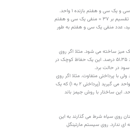
در شرط شش خط، اگر ۱ واحد شرط ببندم: با احتمال شش سی و هفتم برنده ۵ واحد می شوم و با احتمال سی و یک سی و هفتم بازنده ۱ واحد.
انتظار ریاضی = ۵ ضربدر شش سی و هفتم منهای ۳۱ ضربدر یک سی و هفتم = ۳۰ تقسیم بر ۳۷ منهای ۳۱ تقسیم بر ۳۷ = منفی یک سی و هفتم
ایی انجام دهید، عدد منفی یک سی و هفتم به طور
 میز ساخته می شود. مثلا اگر روی
۱۹ تا ۳۶ به علاوه شرط روی صفر شرط ببندید، در عمل ۱۹ خانه از ۳۷ خانه را پوشش می دهید با احتمال برد ۵۱.۳۵ درصد. این یک حفاظ کوچک در
ود در حالت برد.
. شبیه روش جیمز باند ولی با پرداختی متفاوت. مثلا اگر روی
دوازده تایی اول و دوازده تایی دوم هم زمان شرط ۱۰ واحدی ببندید، در صورت برنده شدن یکی از این دو، ۲۰ واحد می گیرید (پرداختی ۲ به ۱) که یک
 می شود. سود خالص دور +۱۰ واحد و در صورت افتادن روی ۲۵ تا ۳۶ صفر و باخت، منفی ۲۰ واحد. این ساختار با روش جیمز باند
ر ۵ دور قبل قرمز آمده، خیلی از بازیکنان روی سیاه شرط می گذارند به این
 ای ندارد. روی سیستم مارتینگل