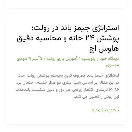
رولت
اروپایی
و
آمریکایی:
استراتژی جیمز باند در رولت:
تحلیل
پوشش ۲۴ خانه و محاسبه دقیق
ریاضی
هاوس
هاوس اج
اج
و
دیدگاه‌ خود را بنویسید
/
آموزش بازی رولت
/ %آسترا%
مهدی
انتخاب
موسوی
درست
استراتژی جیمز باند معروف ترین سیستم پوشش رولت است.
در این مقاله بر اساس شبیه سازی دو هزار جلسه، احتمال برد
۶۴.۸۶ درصدی، انتظار ریاضی هر دور و دلیل شکست بلندمدت
این روش را تحلیل می کنم.
استراتژی
بیشتر بخوانید »
جیمز
باند
در