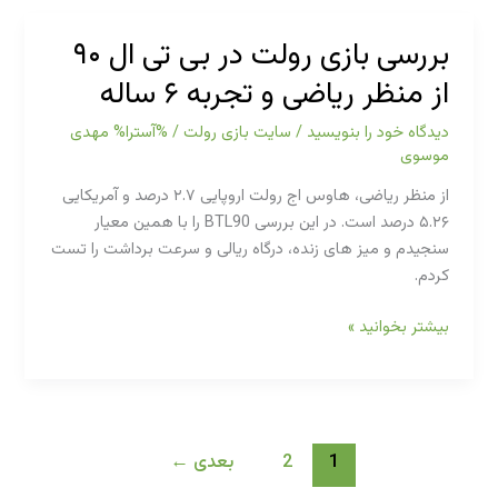
در
هات
بررسی بازی رولت در بی تی ال ۹۰
بت
از منظر ریاضی و تجربه ۶ ساله
با
۵
دیدگاه‌ خود را بنویسید
/
سایت بازی رولت
/ %آسترا%
مهدی
پروایدر
موسوی
زنده
و
از منظر ریاضی، هاوس اج رولت اروپایی ۲.۷ درصد و آمریکایی
تست
۵.۲۶ درصد است. در این بررسی BTL90 را با همین معیار
۳
سنجیدم و میز های زنده، درگاه ریالی و سرعت برداشت را تست
ماهه
کردم.
بررسی
بیشتر بخوانید »
بازی
رولت
در
بی
تی
1
2
بعدی
←
ال