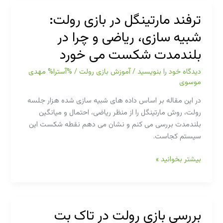
رولت:
ترفند مارتینگل در بازی رولت:
پوشش
شبیه سازی، ریاضی و چرا در
۲۴
خانه
بلندمدت شکست می خورد
و
محاسبه
دیدگاه‌ خود را بنویسید
/
آموزش بازی رولت
/ %آسترا%
مهدی
دقیق
موسوی
هاوس
در این مقاله بر اساس داده های شبیه سازی شده هزار جلسه
اج
رولت، روش مارتینگل را از منظر ریاضی، احتمال و میانگین
بلندمدت بررسی می کنم و نشان می دهم نقطه شکست این
سیستم کجاست.
ترفند
بیشتر بخوانید »
مارتینگل
در
بازی
رولت:
بررسی بازی رولت در تاک بت
شبیه