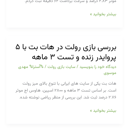
موثر ۲.۸۳ درصد و سرعت برداشت ۶۲ دقیقه ثبت کردم.
بررسی
بیشتر بخوانید »
بازی
رولت
در
دنس
بررسی بازی رولت در هات بت با ۵
بت
پروایدر زنده و تست ۳ ماهه
و
تست
دیدگاه‌ خود را بنویسید
/
سایت بازی رولت
/ %آسترا%
مهدی
عددی
موسوی
هاوس
اج
هات بت یکی از سایت های ایرانی با تنوع بالای میز رولت
در
است. بر اساس تست ۳ ماهه و ۲۸۰۰ اسپین، هاوس اج موثر
۲
۲.۷۶ درصد ثبت شد. این بررسی از منظر ریاضی نوشته شده.
ماه
بررسی
بیشتر بخوانید »
بازی
رولت