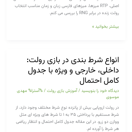
اصلی، RTP میزها، میزهای فارسی زبان و زمان مناسب انتخاب
رولت زنده در برابر RNG را بررسی می کنم.
رولت
بیشتر بخوانید »
زنده
با
دیلر
واقعی:
انواع شرط بندی در بازی رولت:
راهنمای
داخلی، خارجی و ویژه با جدول
کامل
ارائه
کامل احتمال
دهندگان،
RTP
دیدگاه‌ خود را بنویسید
/
آموزش بازی رولت
/ %آسترا%
مهدی
و
موسوی
انتخاب
در رولت اروپایی بیش از پانزده نوع شرط مختلف وجود دارد، از
میز
شرط مستقیم با پرداختی ۳۵ به ۱ تا شرط های ویژه ای مثل
ووازن دو زرو. در این مقاله جدول کامل احتمال و انتظار ریاضی
هر شرط را آورده ام.