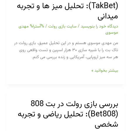
(TakBet): تحلیل میز ها و تجربه
سازی،
ریاضی
میدانی
و
چرا
دیدگاه‌ خود را بنویسید
/
سایت بازی رولت
/ %آسترا%
مهدی
در
موسوی
بلندمدت
من مهدی موسوی هستم و در این تحلیل عمیق، بازی رولت در
شکست
تاک بت را با شبیه سازی ۳۰ هزار اسپین و تست واقعی روی
می
هر سه میز اروپایی، آمریکایی و زنده بررسی می کنم.
خورد
بررسی
بیشتر بخوانید »
بازی
رولت
در
تاک
بررسی بازی رولت در بت 808
بت
(Bet808): تحلیل ریاضی و تجربه
(TakBet):
تحلیل
شخصی
میز